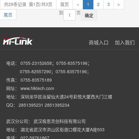
共29条记录 第1页/共3页
首页
«
1
2
3
»
到
页
尾页
商城入口
加入我们
电话： 0755-23152658；0755-83575196；
0755-82557290；0755-83575196；
传真： 0755-83575189
网址： www.hlktech.com
地址： 深圳龙华民治留仙大道24号彩悦大厦西大门三楼
QQ： 2851395231 2851395234
武汉分公司： 武汉极思灵创科技有限公司
地址： 湖北省武汉市洪山区街道口樱花大厦A座503
电话： 027-59761867