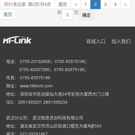
共31条记录 第2页/共4页
首页
«
1
2
3
4
»
到
页
尾页
商城入口
加入我们
电话： 0755-23152658；0755-83575196；
0755-82557290；0755-83575196；
传真： 0755-83575189
网址： www.hlktech.com
地址： 深圳龙华民治留仙大道24号彩悦大厦西大门三楼
QQ： 2851395231 2851395234
武汉分公司： 武汉极思灵创科技有限公司
地址： 湖北省武汉市洪山区街道口樱花大厦A座503
电话： 027-59761867