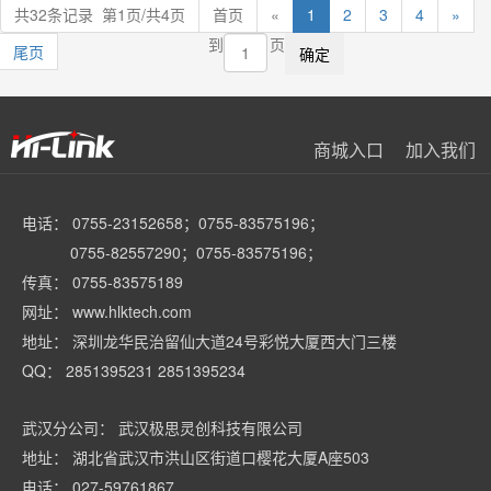
共32条记录 第1页/共4页
首页
«
1
2
3
4
»
到
页
尾页
商城入口
加入我们
电话： 0755-23152658；0755-83575196；
0755-82557290；0755-83575196；
传真： 0755-83575189
网址： www.hlktech.com
地址： 深圳龙华民治留仙大道24号彩悦大厦西大门三楼
QQ： 2851395231 2851395234
武汉分公司： 武汉极思灵创科技有限公司
地址： 湖北省武汉市洪山区街道口樱花大厦A座503
电话： 027-59761867