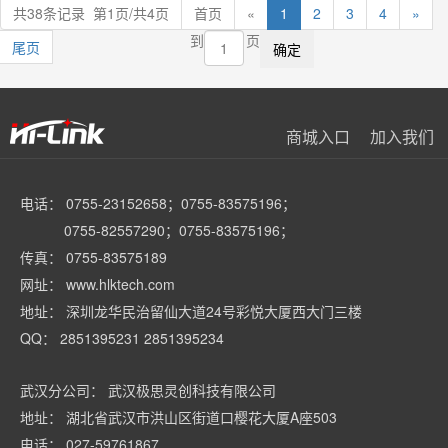
共38条记录 第1页/共4页
首页
«
1
2
3
4
»
到
页
尾页
商城入口
加入我们
电话： 0755-23152658；0755-83575196；
0755-82557290；0755-83575196；
传真： 0755-83575189
网址： www.hlktech.com
地址： 深圳龙华民治留仙大道24号彩悦大厦西大门三楼
QQ： 2851395231 2851395234
武汉分公司： 武汉极思灵创科技有限公司
地址： 湖北省武汉市洪山区街道口樱花大厦A座503
电话： 027-59761867