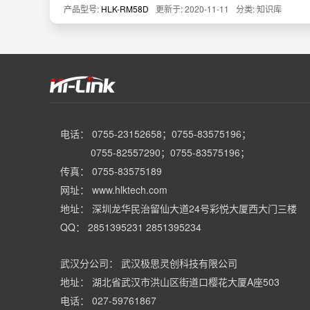
产品型号:
HLK-RM58D
更新于: 2020-11-11
分类: 知识库
电话： 0755-23152658；0755-83575196；
0755-82557290；0755-83575196；
传真： 0755-83575189
网址： www.hlktech.com
地址： 深圳龙华民治留仙大道24号彩悦大厦西大门三楼
QQ： 2851395231 2851395234
武汉分公司： 武汉极思灵创科技有限公司
地址： 湖北省武汉市洪山区街道口樱花大厦A座503
电话： 027-59761867