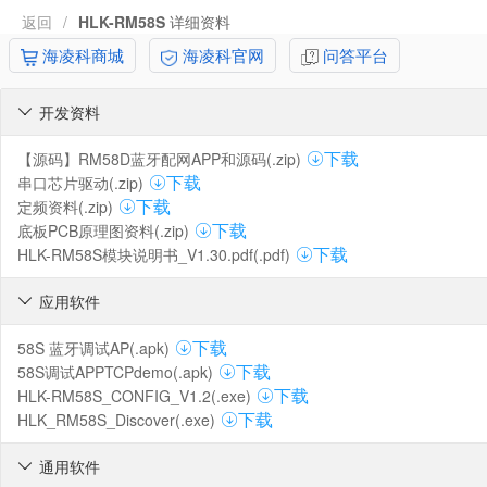
返回
/
HLK-RM58S
详细资料
海凌科商城
海凌科官网
问答平台
开发资料

【源码】RM58D蓝牙配网APP和源码(.zip)
下载
串口芯片驱动(.zip)
下载
定频资料(.zip)
下载
底板PCB原理图资料(.zip)
下载
HLK-RM58S模块说明书_V1.30.pdf(.pdf)
下载
应用软件

58S 蓝牙调试AP(.apk)
下载
58S调试APPTCPdemo(.apk)
下载
HLK-RM58S_CONFIG_V1.2(.exe)
下载
HLK_RM58S_Discover(.exe)
下载
通用软件
