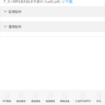
F_S-1WR3系列技术手册V1.3.pdf(.pdf)
下载
应用软件

通用软件

IOT模块
路由模块
感知模块
电源模块
网络设备
工业DTU&RTU
EOL