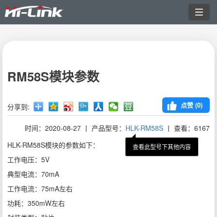
切
换
导
航
RM58S模块参数
点赞 (
0
)
分享到:
时间：2020-08-27 丨 产品型号：
HLK-RM58S
丨 查看：6167
HLK-RM58S模块的参数如下：
查看此型号下其他内容
工作电压：5V
典型电流：70mA
工作电流：75mA左右
功耗：350mW左右