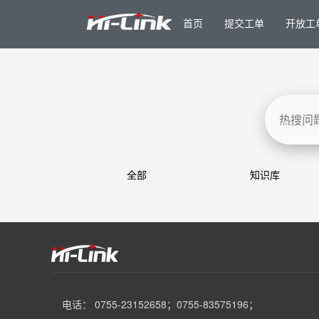
首页
提交工单
开放工
全部
知识库
电话： 0755-23152658；0755-83575196；