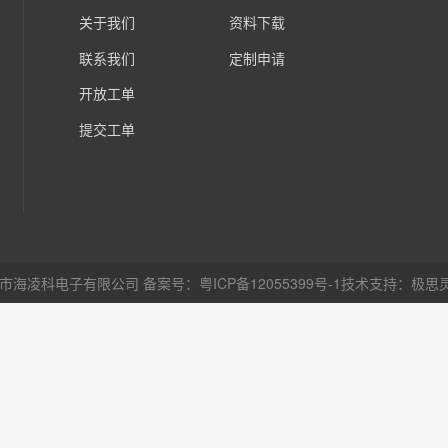
关于我们
资料下载
联系我们
定制申请
开放工单
提交工单
圳市海凌科电子有限公司
备案号：粤ICP备12055399号-1
技术支持：
极思