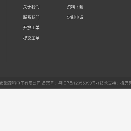
关于我们
资料下载
联系我们
定制申请
开放工单
提交工单
圳市海凌科电子有限公司
备案号：粤ICP备12055399号-1
技术支持：
极思