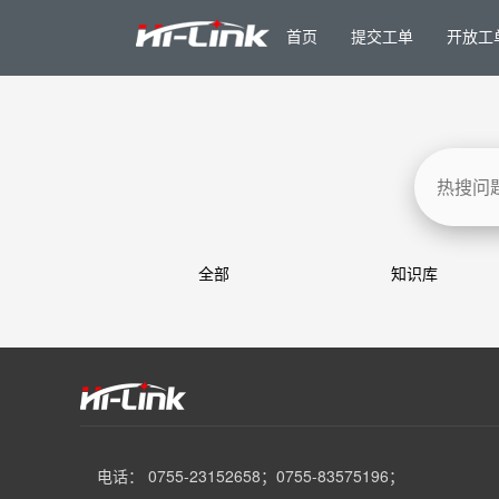
首页
提交工单
开放工
全部
知识库
电话： 0755-23152658；0755-83575196；