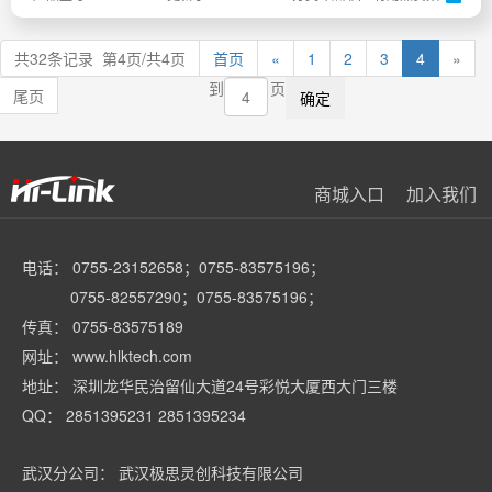
共32条记录 第4页/共4页
首页
«
1
2
3
4
»
到
页
尾页
商城入口
加入我们
电话： 0755-23152658；0755-83575196；
0755-82557290；0755-83575196；
传真： 0755-83575189
网址： www.hlktech.com
地址： 深圳龙华民治留仙大道24号彩悦大厦西大门三楼
QQ： 2851395231 2851395234
武汉分公司： 武汉极思灵创科技有限公司