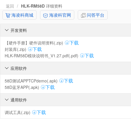
返回
/
HLK-RM58D
详细资料
海凌科商城
海凌科官网
问答平台
开发资料

【硬件手册】硬件说明资料(.zip)
下载
封装库(.zip)
下载
HLK-RM58D模块说明书_V1.27.pdf(.pdf)
下载
应用软件

58D测试APPTCPdemo(.apk)
下载
58D蓝牙APP(.apk)
下载
通用软件

调试工具(.zip)
下载