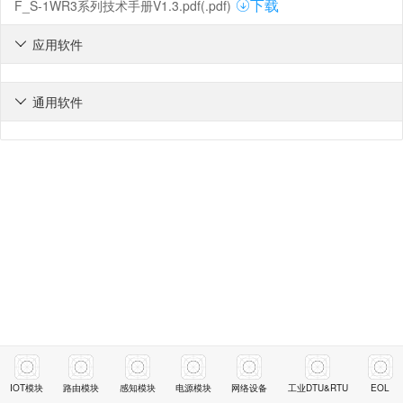
F_S-1WR3系列技术手册V1.3.pdf(.pdf)
下载
应用软件

通用软件

IOT模块
路由模块
感知模块
电源模块
网络设备
工业DTU&RTU
EOL