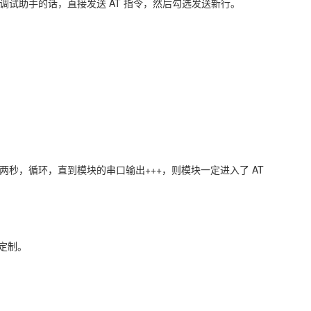
调试助手的话，直接发送 AT 指令，然后勾选发送新行。
等待两秒，循环，直到模块的串口输出+++，则模块一定进入了 AT
以定制。